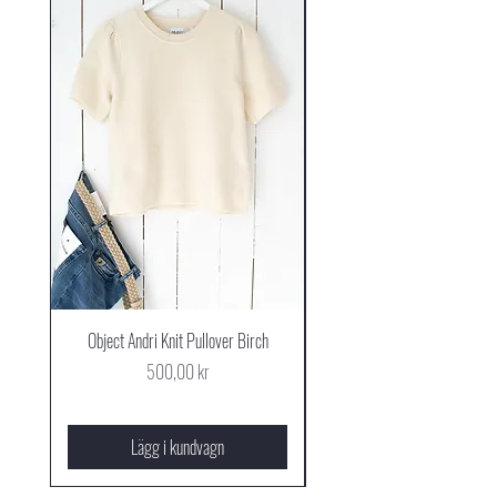
Object Andri Knit Pullover Birch
Grace & Mila Anis T-shirt I
Pris
500,00 kr
Lägg i kundvagn