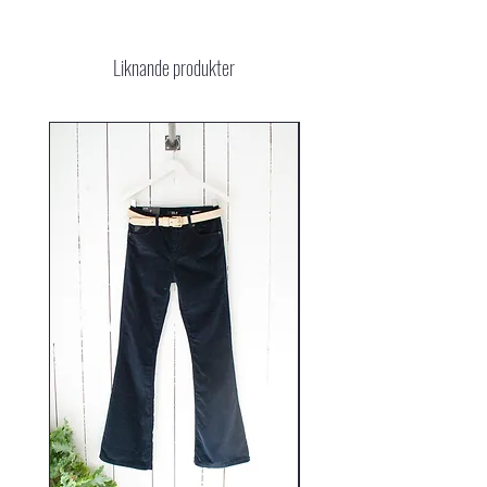
en mini-tigeröga-sten som representerar styrka.
Armbandet öppnas och stängs lätt med en
justerbara bomullsknut.
Liknande produkter
Du vet att du är okej, eftersom det kommer med vår
skyddande ögonsymbol och en mini-tigeröga-sten
som representerar styrka. Vårt Hopping Tiger Eye-
armband är handgjort i Nepal. Rättvisetillverkat,
naturligtvis. *En storlek passar de flesta: levereras
med en justerbar glidande knut.
Ädelstenar skapas av naturen. Varje ädelsten är unik.
Det är därför färgen på ditt smycke kan se något
annorlunda ut än bilden.