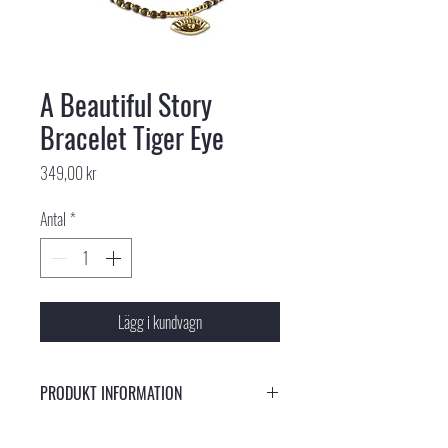
A Beautiful Story
Bracelet Tiger Eye
Pris
349,00 kr
Antal
*
Lägg i kundvagn
PRODUKT INFORMATION
Vackert armband med en skyddande ögonsymbol och