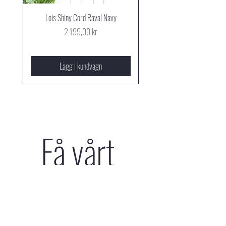
Lois Shiny Cord Raval Navy
Mjus Cowboy Stövel Mog
Pris
2 199,00 kr
Lägg i kundvagn
Få vårt 
nyhetsbrev