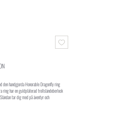
ON
ed den handgjorda Honorable Dragonfly ring
a ring har en guldpläterad trollsländeberlock
Sländan tar dig med på äventyr och