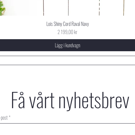
Lois Shiny Cord Raval Navy
Pris
2 199,00 kr
Lägg i kundvagn
Få vårt nyhetsbrev
-post
*