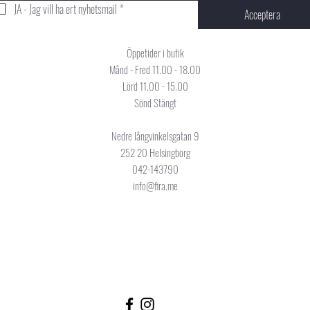
JA - Jag vill ha ert nyhetsmail
*
Acceptera
Öppetider i butik
Månd - Fred 11.00 - 18.00
Lörd 11.00 - 15.00
Sönd Stängt
Nedre långvinkelsgatan 9
252 20 Helsingborg
042-143790
info@fira.me