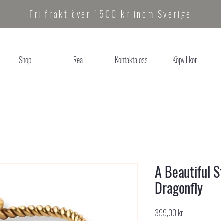
Fri frakt över 1500 kr inom Sverige
Shop
Rea
Kontakta oss
Köpvillkor
A Beautiful 
Dragonfly
Pris
399,00 kr