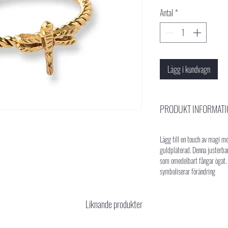
Antal
*
Lägg i kundvagn
PRODUKT INFORMATI
Lägg till en touch av magi m
guldpläterad. Denna justerbar
som omedelbart fångar ögat. 
symboliserar förändring
Liknande produkter