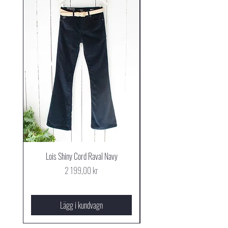
Lois Shiny Cord Raval Navy
Mjus Cowboy Stövel Mog
Pris
2 199,00 kr
Lägg i kundvagn