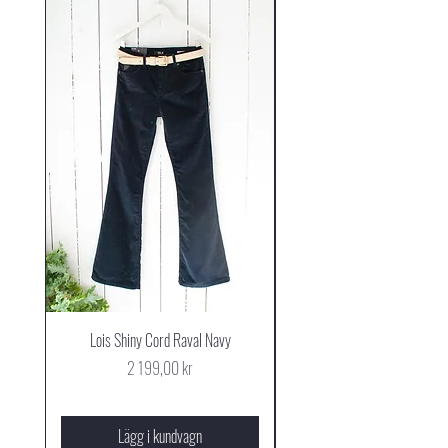
Lois Shiny Cord Raval Navy
Mjus Cowboy Stövel Mog
Pris
2 199,00 kr
Lägg i kundvagn