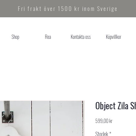
Fri frakt över 1500 kr inom Sverige
Shop
Rea
Kontakta oss
Köpvillkor
Object Zila S
Pris
599,00 kr
Storlek
*