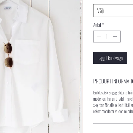
Välj
Antal
*
Lägg i kundvagn
PRODUKT INFORMATI
En klassisk snygg skjorta från
modellen, har en bredd manch
skojrtan för alla olika tillfäl
rekommenderar vi den mindr