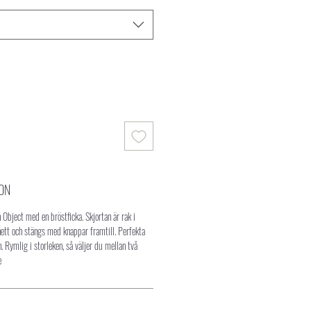
ON
 Object med en bröstficka. Skjortan är rak i
ett och stängs med knappar framtill. Perfekta
len. Rymlig i storleken, så väljer du mellan två
e