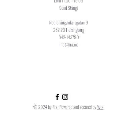
Lörd 11.00 - 15.00
Sönd Stängt
Nedre långvinkelsgatan 9
252 20 Helsingborg
042-143790
info@fira.me
© 2024 by fira. Powered and secured by
Wix