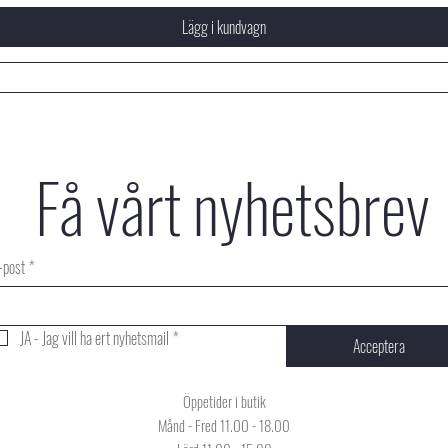
Lägg i kundvagn
Få vårt nyhetsbrev
-post
*
JA - Jag vill ha ert nyhetsmail
*
Acceptera
Öppetider i butik
Månd - Fred 11.00 - 18.00