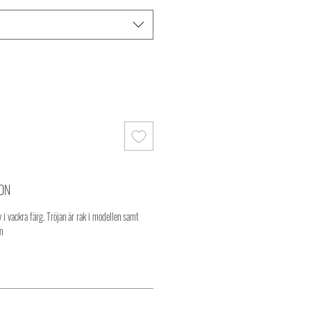
ON
fy i vackra färg. Tröjan är rak i modellen samt
n