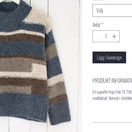
Välj
Antal
*
Lägg i kundvagn
PRODUKT INFORMATI
En superfin tröja från Tif Tif
rundhalsad. Normal i storleke